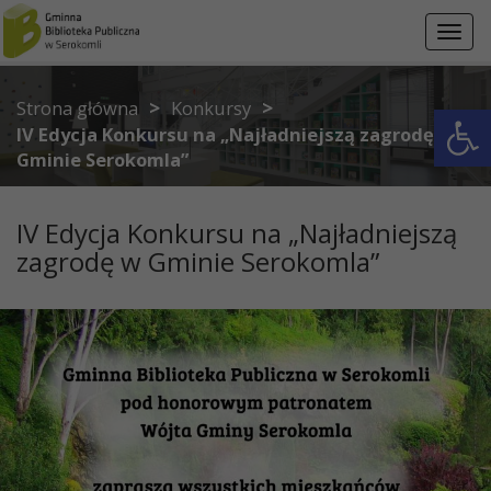
Przejdź do menu
Przejdź do stopki strony
Przejdź do głównej treści strony
Toggl
navig
>
>
Otwórz 
Strona główna
Konkursy
IV Edycja Konkursu na „Najładniejszą zagrodę w
Gminie Serokomla”
IV Edycja Konkursu na „Najładniejszą
zagrodę w Gminie Serokomla”