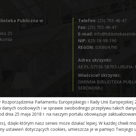
lioteka Publiczna w
Telefon:
(25) 755-46-47
Fax:
(25) 755-46-47
ska 25
E-mail:
info@bibliotekaserok
okomla
NIP:
825-18-98-190
REGON:
030804790
Adres skrzynki:
AE:PL-57136-58703-URUHA-
Właściciel skrzynki:
GMINNA BIBLIOTEKA PUBL
SEROKOMLI
ozporządzenia Parlamentu Europejskiego i Rady Unii Europejskiej 20
m danych osobowych i w sprawie swobodnego przepływu takich danyc
od dnia 25 maja 2018 r. na naszym portalu obowiązuje zaktualizowa
ies), dzięki którym nasz serwis może działać lepiej. W każdej chwili
iany ustawień dotyczących cookies, umieszcza je w pamięci Twojego 