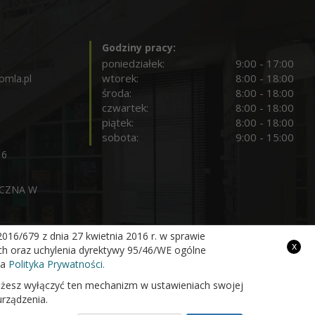
Godziny pracy:
poniedziałek:
9:00 - 17:00
wtorek:
8:00 - 18:00
omla.pl
środa:
8:00 - 18:00
czwartek:
8:00 - 18:00
piątek:
8:00 - 18:00
sobota:
9:00 - 15:00
16
ICZNA W
16/679 z dnia 27 kwietnia 2016 r. w sprawie
x
Projekt i wykonanie
h oraz uchylenia dyrektywy 95/46/WE ogólne
na
Polityka Prywatności.
 możesz wyłączyć ten mechanizm w ustawieniach swojej
urządzenia.