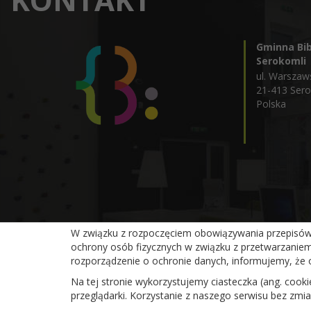
Gminna Bib
Serokomli
ul. Warszaw
21-413 Ser
Polska
W związku z rozpoczęciem obowiązywania przepisów R
ochrony osób fizycznych w związku z przetwarzanie
Gminna Biblioteka Publiczna w Serokomli
rozporządzenie o ochronie danych, informujemy, że 
Na tej stronie wykorzystujemy ciasteczka (ang. cook
przeglądarki. Korzystanie z naszego serwisu bez zm