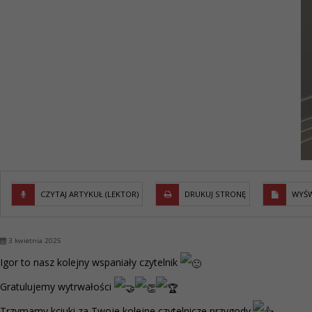
CZYTAJ ARTYKUŁ (LEKTOR)
DRUKUJ STRONĘ
WYŚW
3 kwietnia 2025
Igor to nasz kolejny wspaniały czytelnik
Gratulujemy wytrwałości
Trzymamy kciuki za Twoje kolejne czytelnicze przygody.