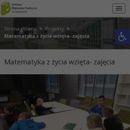
Przejdź do menu
Przejdź do stopki strony
Przejdź do głównej treści strony
Toggl
navig
>
>
Otwórz 
Strona główna
Projekty
Matematyka z życia wzięta- zajęcia
Matematyka z życia wzięta- zajęcia