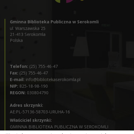
Gminna Biblioteka Publiczna w Serokomli
ul. Warszawska 25
21-413 Serokomla
Polska
Telefon:
(25) 755-46-47
Fax:
(25) 755-46-47
E-mail:
info@bibliotekaserokomla.pl
NIP:
825-18-98-190
REGON:
030804790
Adres skrzynki:
AE:PL-57136-58703-URUHA-16
Właściciel skrzynki:
GMINNA BIBLIOTEKA PUBLICZNA W SEROKOMLI
Godziny pracy: