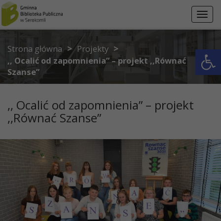
Przejdź do menu
Przejdź do stopki strony
Przejdź do głównej treści strony
Toggl
navig
>
>
Otwórz 
Strona główna
Projekty
,, Ocalić od zapomnienia” – projekt ,,Równać
Szanse”
,, Ocalić od zapomnienia” – projekt
,,Równać Szanse”