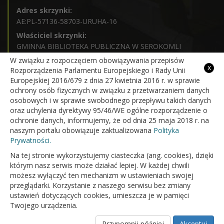
Adres skrzynki:
AE:PL-57136-58703-URUHA-16
Właściciel skrzynki:
GMINNA BIBLIOTEKA PUBLICZNA W SEROKOMLI
Godziny pracy:
W związku z rozpoczęciem obowiązywania przepisów
poniedziałek:
9:00 - 17:00
x
Rozporządzenia Parlamentu Europejskiego i Rady Unii
wtorek:
8:00 - 18:00
Europejskiej 2016/679 z dnia 27 kwietnia 2016 r. w sprawie
środa:
8:00 - 18:00
ochrony osób fizycznych w związku z przetwarzaniem danych
czwartek:
8:00 - 18:00
osobowych i w sprawie swobodnego przepływu takich danych
piątek:
8:00 - 18:00
oraz uchylenia dyrektywy 95/46/WE ogólne rozporządzenie o
sobota:
9:00 - 15:00
ochronie danych, informujemy, że od dnia 25 maja 2018 r. na
naszym portalu obowiązuje zaktualizowana
Polityka
Prywatności.
Na tej stronie wykorzystujemy ciasteczka (ang. cookies), dzięki
Gminna Biblioteka Publiczna w Serokomli
którym nasz serwis może działać lepiej. W każdej chwili
możesz wyłączyć ten mechanizm w ustawieniach swojej
przeglądarki. Korzystanie z naszego serwisu bez zmiany
ustawień dotyczących cookies, umieszcza je w pamięci
Twojego urządzenia.
Przypomnij później
Akceptuj