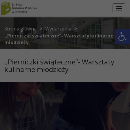
Przejdź do menu
Przejdź do stopki strony
Przejdź do głównej treści strony
Toggl
navig
>
>
Otwórz 
Strona główna
Wydarzenia
,,Pierniczki świąteczne”- Warsztaty kulinarne
młodzieży
,,Pierniczki świąteczne”- Warsztaty
kulinarne młodzieży