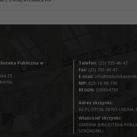
IETL STRONĘ W FORMACIE PDF
lioteka Publiczna w
Telefon:
(25) 755-46-47
Fax:
(25) 755-46-47
ska 25
E-mail:
info@bibliotekaserok
okomla
NIP:
825-18-98-190
REGON:
030804790
Adres skrzynki:
AE:PL-57136-58703-URUHA-
Właściciel skrzynki:
GMINNA BIBLIOTEKA PUBL
SEROKOMLI