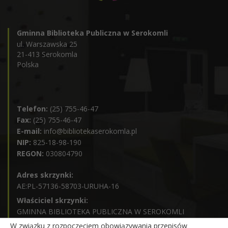
Gminna Biblioteka Publiczna w Serokomli
ul. Warszawska 25
21-413 Serokomla
Polska
Telefon:
(25) 755-46-47
Fax:
(25) 755-46-47
E-mail:
info@bibliotekaserokomla.pl
NIP:
825-18-98-190
REGON:
030804790
Adres skrzynki:
AE:PL-57136-58703-URUHA-16
Właściciel skrzynki:
GMINNA BIBLIOTEKA PUBLICZNA W SEROKOMLI
Godziny pracy:
W związku z rozpoczęciem obowiązywania przepisów