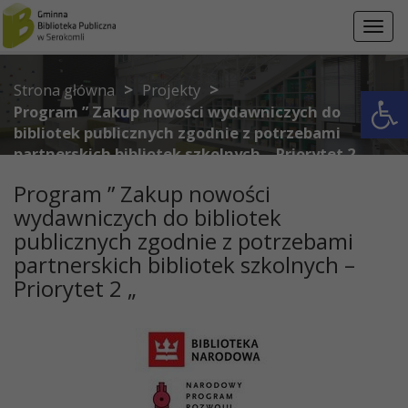
Przejdź do menu
Przejdź do stopki strony
Przejdź do głównej treści strony
Toggl
navig
>
>
Otwórz 
Strona główna
Projekty
Program ” Zakup nowości wydawniczych do
bibliotek publicznych zgodnie z potrzebami
partnerskich bibliotek szkolnych – Priorytet 2 „
Program ” Zakup nowości
wydawniczych do bibliotek
publicznych zgodnie z potrzebami
partnerskich bibliotek szkolnych –
Priorytet 2 „