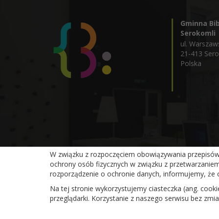
Gminna Bib
Serokomli
ul. Warszaw
21-413 Ser
Polska
W związku z rozpoczęciem obowiązywania przepisów R
ochrony osób fizycznych w związku z przetwarzanie
Gminna Biblioteka Publiczna w Serokomli
rozporządzenie o ochronie danych, informujemy, że 
Na tej stronie wykorzystujemy ciasteczka (ang. cook
przeglądarki. Korzystanie z naszego serwisu bez zm