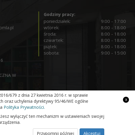
Godziny pracy:
poniedziałek:
9:00 - 17:00
wtorek:
8:00 - 18:00
omla.pl
środa:
8:00 - 18:00
czwartek:
8:00 - 18:00
piątek:
8:00 - 18:00
sobota:
9:00 - 15:00
16
ICZNA W
16/679 z dnia 27 kwietnia 2016 r. w sprawie
x
Projekt i wykonanie
h oraz uchylenia dyrektywy 95/46/WE ogólne
na
Polityka Prywatności.
 możesz wyłączyć ten mechanizm w ustawieniach swojej
urządzenia.
Przypomnij później
Akceptuj