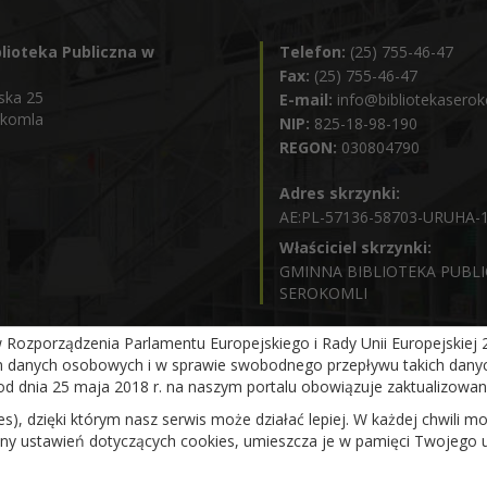
lioteka Publiczna w
Telefon:
(25) 755-46-47
Fax:
(25) 755-46-47
ska 25
E-mail:
info@bibliotekaserok
okomla
NIP:
825-18-98-190
REGON:
030804790
Adres skrzynki:
AE:PL-57136-58703-URUHA-
Właściciel skrzynki:
GMINNA BIBLIOTEKA PUBL
SEROKOMLI
ozporządzenia Parlamentu Europejskiego i Rady Unii Europejskiej 20
m danych osobowych i w sprawie swobodnego przepływu takich danyc
od dnia 25 maja 2018 r. na naszym portalu obowiązuje zaktualizowa
ies), dzięki którym nasz serwis może działać lepiej. W każdej chwili
iany ustawień dotyczących cookies, umieszcza je w pamięci Twojego 